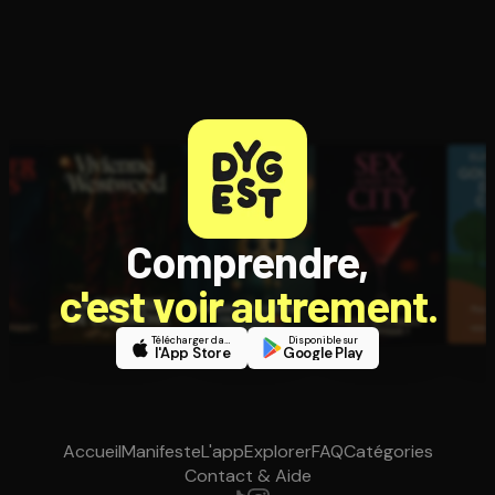
Comprendre,
c'est voir autrement.
Télécharger dans
Disponible sur
l'App Store
Google Play
Accueil
Manifeste
L'app
Explorer
FAQ
Catégories
Contact & Aide