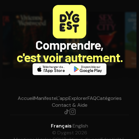
Comprendre,
c'est voir autrement.
Télécharger dans
Disponible sur
l'App Store
Google Play
Accueil
Manifeste
L'app
Explorer
FAQ
Catégories
Contact & Aide
Français
·
English
© Dygest 2026