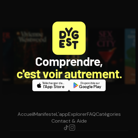
Comprendre,
c'est voir autrement.
Télécharger dans
Disponible sur
l'App Store
Google Play
Accueil
Manifeste
L'app
Explorer
FAQ
Catégories
Contact & Aide