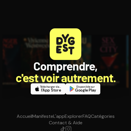
Comprendre,
c'est voir autrement.
Télécharger dans
Disponible sur
l'App Store
Google Play
Accueil
Manifeste
L'app
Explorer
FAQ
Catégories
Contact & Aide