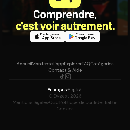
Comprendre,
c'est voir autrement.
Télécharger dans
Disponible sur
l'App Store
Google Play
Accueil
Manifeste
L'app
Explorer
FAQ
Catégories
Contact & Aide
Français
·
English
© Dygest 2026
Mentions légales
·
CGU
·
Politique de confidentialité
·
Cookies