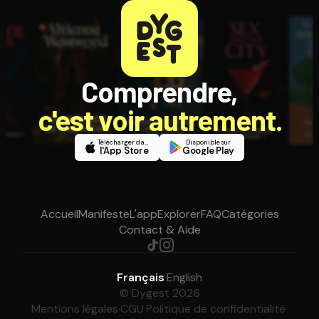
Comprendre,
c'est voir autrement.
Télécharger dans
Disponible sur
l'App Store
Google Play
Accueil
Manifeste
L'app
Explorer
FAQ
Catégories
Contact & Aide
Français
·
English
© Dygest 2026
Mentions légales
·
CGU
·
Politique de confidentialité
·