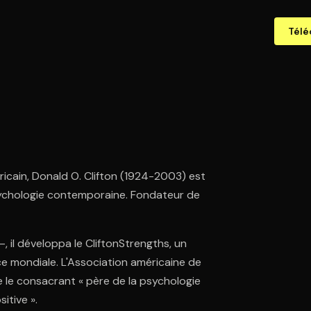
Télé
icain, Donald O. Clifton (1924-2003) est
sychologie contemporaine. Fondateur de
—, il développa le CliftonStrengths, un
ce mondiale. L'Association américaine de
 le consacrant « père de la psychologie
itive ».