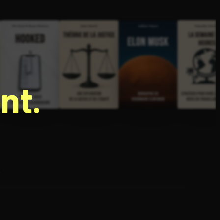
nt.
e