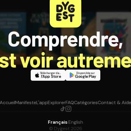
Comprendre,
est voir autreme
Télécharger dans
Disponible sur
l'App Store
Google Play
Accueil
Manifeste
L'app
Explorer
FAQ
Catégories
Contact & Aid
Français
·
English
© Dygest 2026