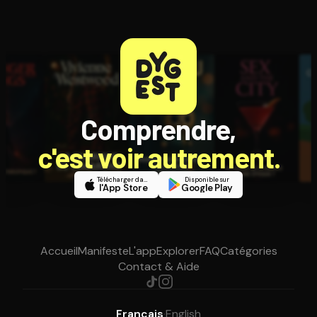
Comprendre,
c'est voir autrement.
Télécharger dans
Disponible sur
l'App Store
Google Play
Accueil
Manifeste
L'app
Explorer
FAQ
Catégories
Contact & Aide
Français
·
English