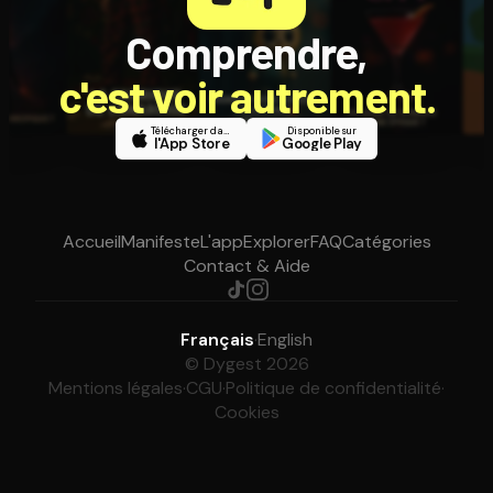
Comprendre,
c'est voir autrement.
Télécharger dans
Disponible sur
l'App Store
Google Play
Accueil
Manifeste
L'app
Explorer
FAQ
Catégories
Contact & Aide
Français
·
English
© Dygest 2026
Mentions légales
·
CGU
·
Politique de confidentialité
·
Cookies