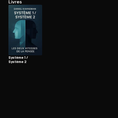
Livres
Ouvre l'app Appareil photo, pointe sur le code. C'est g
Système 1 /
Système 2