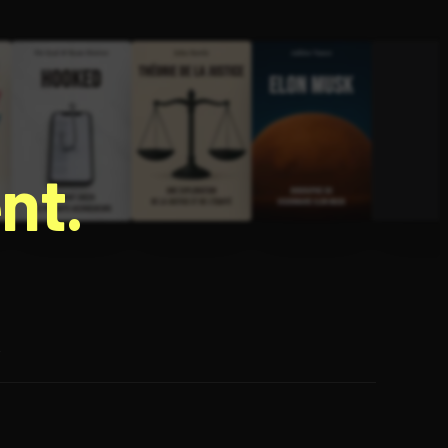
nt.
e