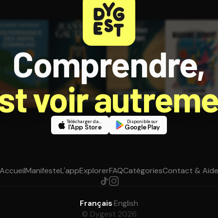
Comprendre,
est voir autreme
Télécharger dans
Disponible sur
l'App Store
Google Play
Accueil
Manifeste
L'app
Explorer
FAQ
Catégories
Contact & Aid
Français
·
English
© Dygest 2026