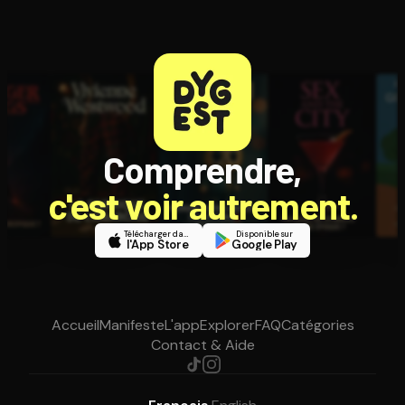
Comprendre,
c'est voir autrement.
Télécharger dans
Disponible sur
l'App Store
Google Play
Accueil
Manifeste
L'app
Explorer
FAQ
Catégories
Contact & Aide