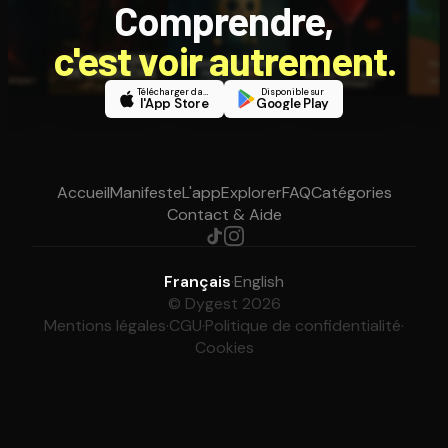
Comprendre,
c'est voir autrement.
Télécharger dans
Disponible sur
l'App Store
Google Play
Accueil
Manifeste
L'app
Explorer
FAQ
Catégories
Contact & Aide
Français
·
English
© Dygest 2026
Mentions légales
·
CGU
·
Politique de confidentialité
·
Cookies