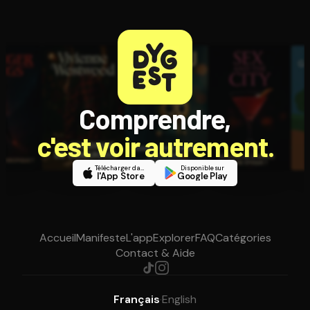
Comprendre,
c'est voir autrement.
Télécharger dans
Disponible sur
l'App Store
Google Play
Accueil
Manifeste
L'app
Explorer
FAQ
Catégories
Contact & Aide
Français
·
English