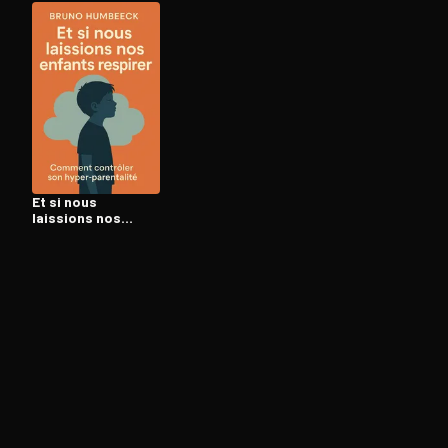
Ouvre l'app Appareil photo, pointe sur le code. C'est g
Et si nous
laissions nos
enfants respirer