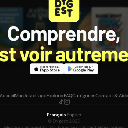
Comprendre,
est voir autreme
Télécharger dans
Disponible sur
l'App Store
Google Play
Accueil
Manifeste
L'app
Explorer
FAQ
Catégories
Contact & Aid
Français
·
English
© Dygest 2026
Mentions légales
·
CGU
·
Politique de confidentialité
·
Cookies