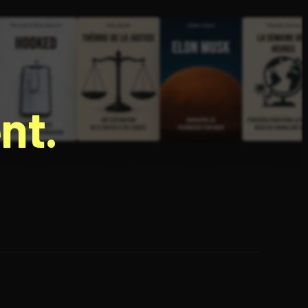
nt.
e