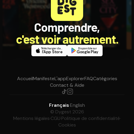
Comprendre,
c'est voir autrement.
Télécharger dans
Disponible sur
l'App Store
Google Play
Accueil
Manifeste
L'app
Explorer
FAQ
Catégories
Contact & Aide
Français
·
English
© Dygest 2026
Mentions légales
·
CGU
·
Politique de confidentialité
·
Cookies