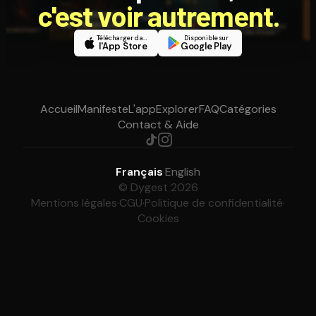
c'est voir autrement.
Télécharger dans
Disponible sur
l'App Store
Google Play
Accueil
Manifeste
L'app
Explorer
FAQ
Catégories
Contact & Aide
Français
·
English
© Dygest 2026
Mentions légales
·
CGU
·
Politique de confidentialité
·
Cookies