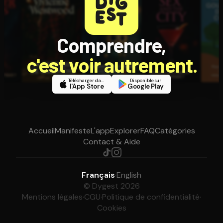
Comprendre,
c'est voir autrement.
Télécharger dans
Disponible sur
l'App Store
Google Play
Accueil
Manifeste
L'app
Explorer
FAQ
Catégories
Contact & Aide
Français
·
English
© Dygest 2026
Mentions légales
·
CGU
·
Politique de confidentialité
·
Cookies