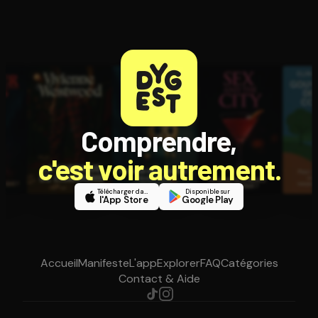
Comprendre,
c'est voir autrement.
Télécharger dans
Disponible sur
l'App Store
Google Play
Accueil
Manifeste
L'app
Explorer
FAQ
Catégories
Contact & Aide