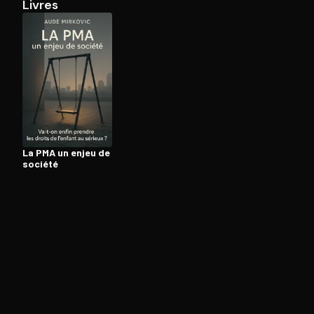
Livres
Ouvre l'app Appareil photo, pointe sur le code. C'est g
La PMA un enjeu de
société