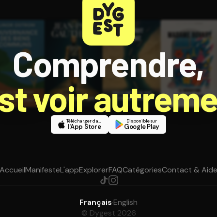
Comprendre,
est voir autreme
Télécharger dans
Disponible sur
l'App Store
Google Play
Accueil
Manifeste
L'app
Explorer
FAQ
Catégories
Contact & Aid
Français
·
English
© Dygest 2026