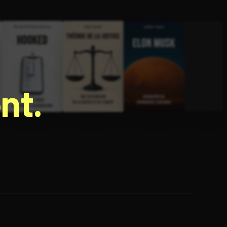
nt.
e