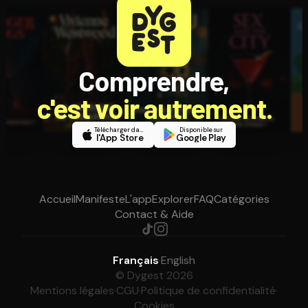
Comprendre,
c'est voir autrement.
Télécharger dans
Disponible sur
l'App Store
Google Play
Accueil
Manifeste
L'app
Explorer
FAQ
Catégories
Contact & Aide
Français
·
English
© Dygest 2026
Mentions légales
·
CGU
·
Politique de confidentialité
·
Cookies