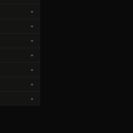
+
+
+
+
+
+
+