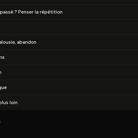
 passé ? Penser la répétition
jalousie, abandon
ns
n
que
plus loin
6