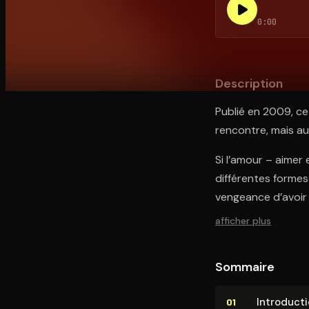
0:00
Ouvre l'app Appareil photo, pointe sur le code. C'est g
Description
Publié en 2009, ce
rencontre, mais aus
Si l’amour – aimer 
différentes formes
vengeance d’avoir 
afficher plus
Sommaire
In­tro­duc­t
01