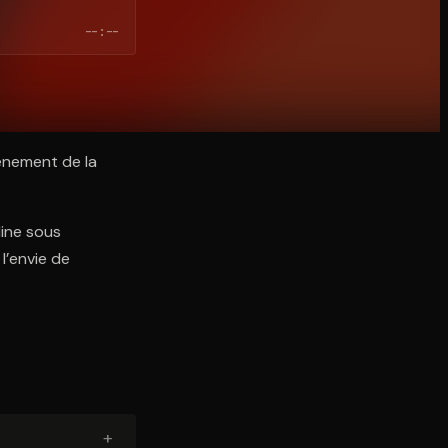
--:--
vénement de la
line sous
l’envie de
+