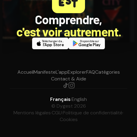
Comprendre,
c'est voir autrement.
Télécharger dans
Disponible sur
l'App Store
Google Play
Accueil
Manifeste
L'app
Explorer
FAQ
Catégories
Contact & Aide
Français
·
English
© Dygest 2026
Mentions légales
·
CGU
·
Politique de confidentialité
·
Cookies