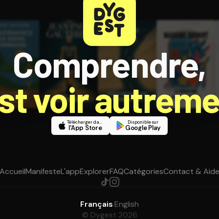
Comprendre,
est voir autreme
Télécharger dans
Disponible sur
l'App Store
Google Play
Accueil
Manifeste
L'app
Explorer
FAQ
Catégories
Contact & Aid
Français
·
English
© Dygest 2026