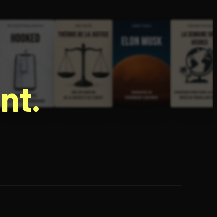
nt.
e