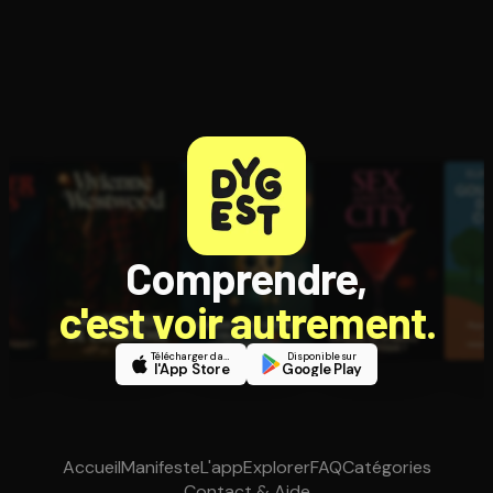
Comprendre,
c'est voir autrement.
Télécharger dans
Disponible sur
l'App Store
Google Play
Accueil
Manifeste
L'app
Explorer
FAQ
Catégories
Contact & Aide