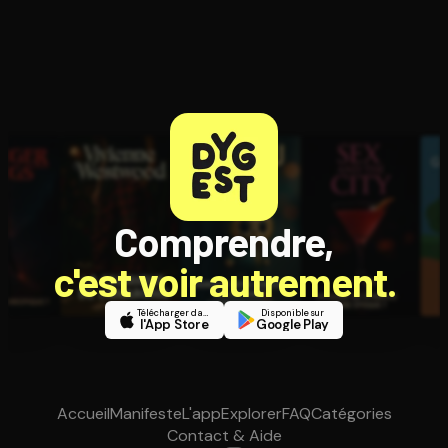
Comprendre,
c'est voir autrement.
Télécharger dans
Disponible sur
l'App Store
Google Play
Accueil
Manifeste
L'app
Explorer
FAQ
Catégories
Contact & Aide