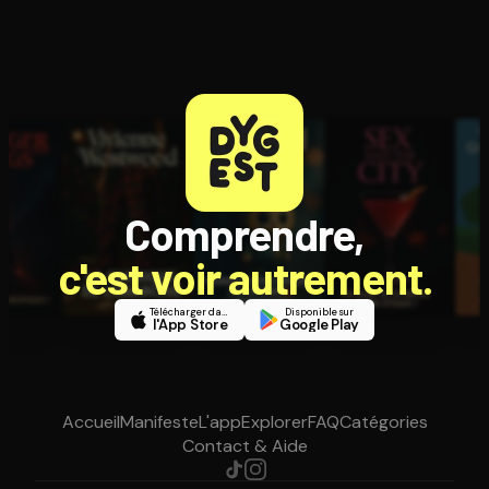
Comprendre,
c'est voir autrement.
Télécharger dans
Disponible sur
l'App Store
Google Play
Accueil
Manifeste
L'app
Explorer
FAQ
Catégories
Contact & Aide