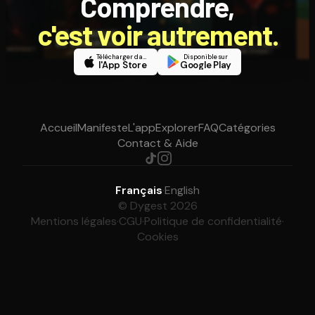
Comprendre,
c'est voir autrement.
Télécharger dans
Disponible sur
l'App Store
Google Play
Accueil
Manifeste
L'app
Explorer
FAQ
Catégories
Contact & Aide
Français
·
English
© Dygest 2026
Mentions légales
·
CGU
·
Politique de confidentialité
·
Cookies