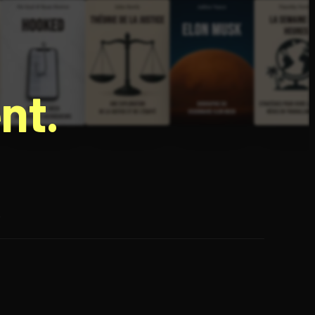
nt.
e