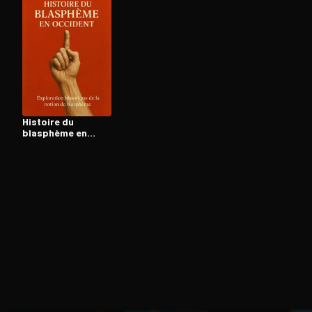
Ouvre l'app Appareil photo, pointe sur le code. C'est g
Histoire du
blasphème en
Occident