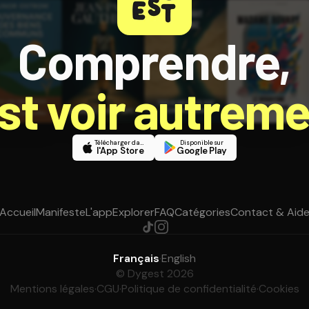
Comprendre,
est voir autreme
Télécharger dans
Disponible sur
l'App Store
Google Play
Accueil
Manifeste
L'app
Explorer
FAQ
Catégories
Contact & Aid
Français
·
English
© Dygest 2026
Mentions légales
·
CGU
·
Politique de confidentialité
·
Cookies