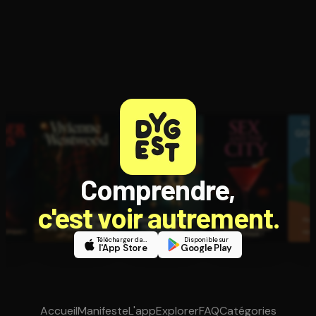
Comprendre,
c'est voir autrement.
Télécharger dans
Disponible sur
l'App Store
Google Play
Accueil
Manifeste
L'app
Explorer
FAQ
Catégories