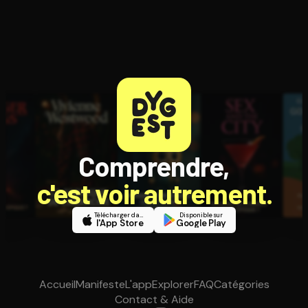
Comprendre,
c'est voir autrement.
Télécharger dans
Disponible sur
l'App Store
Google Play
Accueil
Manifeste
L'app
Explorer
FAQ
Catégories
Contact & Aide