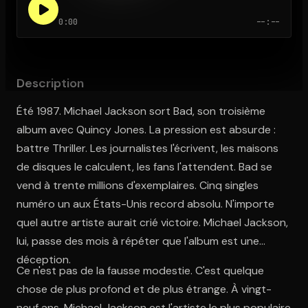
0:00
--:--
Ouvre l'app Appareil photo, pointe sur le code. C'est gratuit à l
Description
Été 1987. Michael Jackson sort Bad, son troisième
album avec Quincy Jones. La pression est absurde :
battre Thriller. Les journalistes l'écrivent, les maisons
de disques le calculent, les fans l'attendent. Bad se
vend à trente millions d'exemplaires. Cinq singles
numéro un aux États-Unis record absolu. N'importe
quel autre artiste aurait crié victoire. Michael Jackson,
lui, passe des mois à répéter que l'album est une
déception.
Ce n'est pas de la fausse modestie. C'est quelque
chose de plus profond et de plus étrange. À vingt-
neuf ans, Michael Jackson est l'artiste le plus populaire