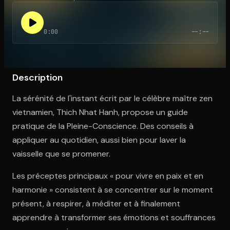
0:00
--:--
Ouvre l'app Appareil photo, pointe sur le code. C'est gratuit à l
Description
La sérénité de l'instant écrit par le célèbre maître zen
vietnamien, Thich Nhat Hanh, propose un guide
pratique de la Pleine-Conscience. Des conseils à
appliquer au quotidien, aussi bien pour laver la
vaisselle que se promener.
Les préceptes principaux « pour vivre en paix et en
harmonie » consistent à se concentrer sur le moment
présent, à respirer, à méditer et à finalement
apprendre à transformer ses émotions et souffrances