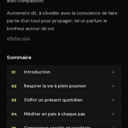
avec compassion.
Autrement dit, à s'éveiller avec la conscience de faire
partie d'un tout pour propager, tel un parfum, le
bonheur autour de soi.
afficher plus
Sommaire
+
In­tro­duc­tion
01
+
Respirer la vie à plein poumon
02
+
S'offrir un présent quotidien
03
+
Méditer en paix à chaque pas
04
+
Conscience sociale et sociétale
05