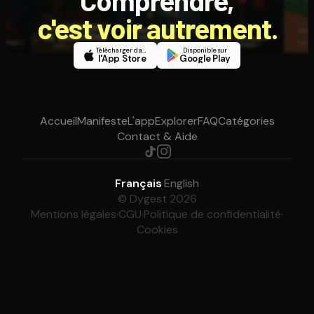
c'est voir autrement.
Télécharger dans
Disponible sur
l'App Store
Google Play
Accueil
Manifeste
L'app
Explorer
FAQ
Catégories
Contact & Aide
Français
·
English
© Dygest 2026
Mentions légales
·
CGU
·
Politique de confidentialité
·
Cookies