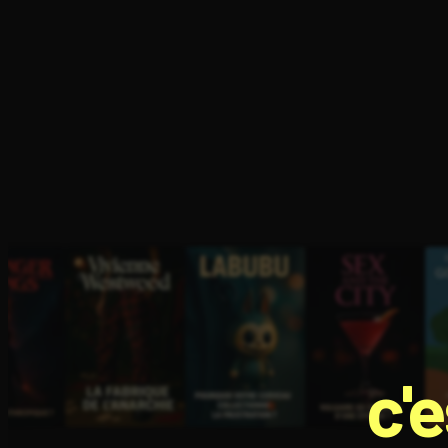
Ouvre l'app Appareil photo, pointe sur le code. C'est g
c'