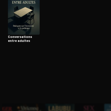
Ouvre l'app Appareil photo, pointe sur le code. C'est g
Conver­sa­tions
entre adultes