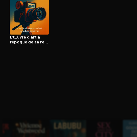
Ouvre l'app Appareil photo, pointe sur le code. C'est g
L’Œuvre d’art à
l’époque de sa re­
pro­duc­ti­bi­li­té
technique