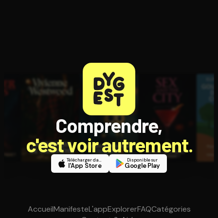
Comprendre,
c'est voir autrement.
Télécharger dans
Disponible sur
l'App Store
Google Play
Accueil
Manifeste
L'app
Explorer
FAQ
Catégories