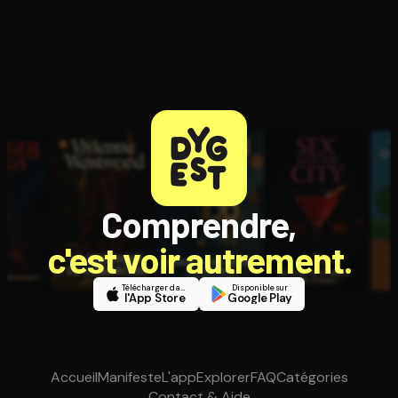
Comprendre,
c'est voir autrement.
Télécharger dans
Disponible sur
l'App Store
Google Play
Accueil
Manifeste
L'app
Explorer
FAQ
Catégories
Contact & Aide