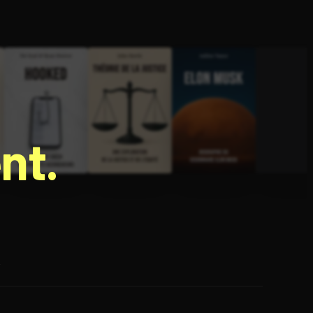
nt.
e