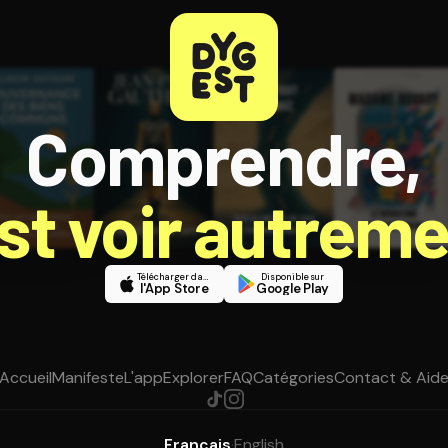
Comprendre,
est voir autreme
Télécharger dans
Disponible sur
l'App Store
Google Play
Accueil
Manifeste
L'app
Explorer
FAQ
Catégories
Contact & Aid
Français
·
English