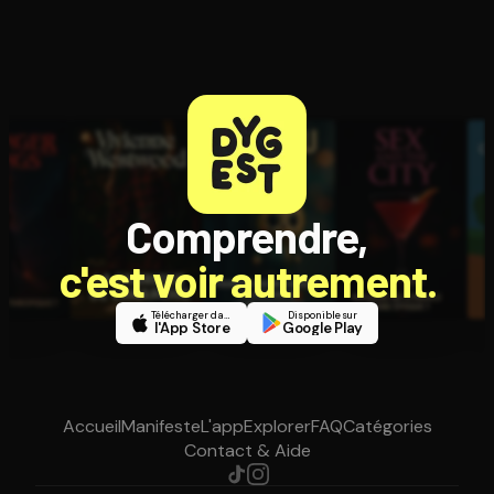
Comprendre,
c'est voir autrement.
Télécharger dans
Disponible sur
l'App Store
Google Play
Accueil
Manifeste
L'app
Explorer
FAQ
Catégories
Contact & Aide