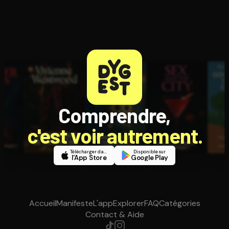
Comprendre,
c'est voir autrement.
Télécharger dans
Disponible sur
l'App Store
Google Play
Accueil
Manifeste
L'app
Explorer
FAQ
Catégories
Contact & Aide