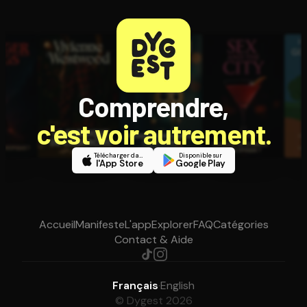
Comprendre,
c'est voir autrement.
Télécharger dans
Disponible sur
l'App Store
Google Play
Accueil
Manifeste
L'app
Explorer
FAQ
Catégories
Contact & Aide
Français
·
English
© Dygest 2026