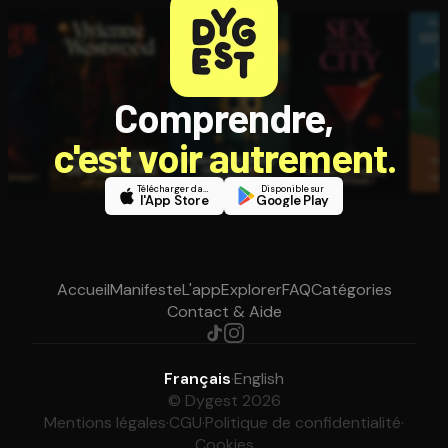
Comprendre,
c'est voir autrement.
Télécharger dans
Disponible sur
l'App Store
Google Play
Accueil
Manifeste
L'app
Explorer
FAQ
Catégories
Contact & Aide
Français
·
English
© Dygest 2026
Mentions légales
·
CGU
·
Politique de confidentialité
·
Cookies