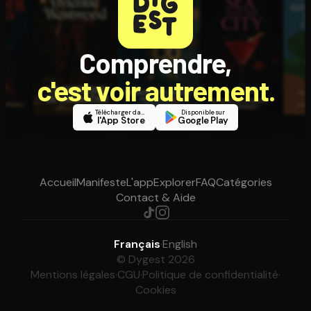
Comprendre,
c'est voir autrement.
Télécharger dans
Disponible sur
l'App Store
Google Play
Accueil
Manifeste
L'app
Explorer
FAQ
Catégories
Contact & Aide
Français
·
English
© Dygest 2026
Mentions légales
·
CGU
·
Politique de confidentialité
·
Cookies