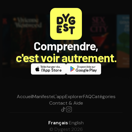
Comprendre,
c'est voir autrement.
Télécharger dans
Disponible sur
l'App Store
Google Play
Accueil
Manifeste
L'app
Explorer
FAQ
Catégories
Contact & Aide
Français
·
English
© Dygest 2026