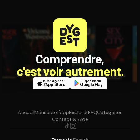
Comprendre,
c'est voir autrement.
Télécharger dans
Disponible sur
l'App Store
Google Play
Accueil
Manifeste
L'app
Explorer
FAQ
Catégories
Contact & Aide