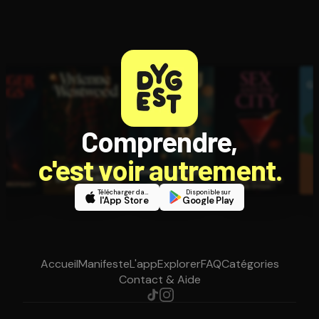
Comprendre,
c'est voir autrement.
Télécharger dans
Disponible sur
l'App Store
Google Play
Accueil
Manifeste
L'app
Explorer
FAQ
Catégories
Contact & Aide