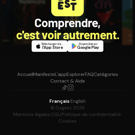
Comprendre,
c'est voir autrement.
Télécharger dans
Disponible sur
l'App Store
Google Play
Accueil
Manifeste
L'app
Explorer
FAQ
Catégories
Contact & Aide
Français
·
English
© Dygest 2026
Mentions légales
·
CGU
·
Politique de confidentialité
·
Cookies