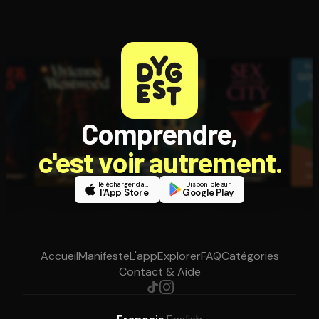
Comprendre,
c'est voir autrement.
Télécharger dans
Disponible sur
l'App Store
Google Play
Accueil
Manifeste
L'app
Explorer
FAQ
Catégories
Contact & Aide