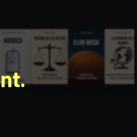
nt.
e