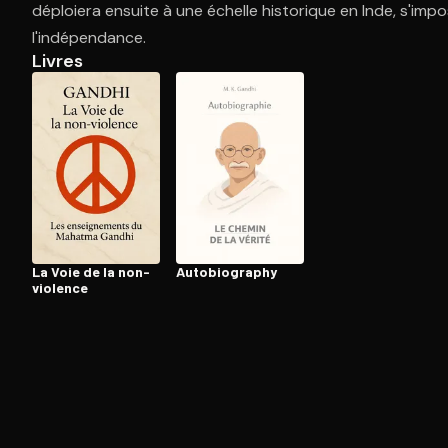
déploiera ensuite à une échelle historique en Inde, s'
l'indépendance.
Livres
Ouvre l'app Appareil photo, pointe sur le code. C'est g
La Voie de la non-
Au­to­bio­gra­phy
violence