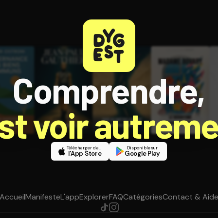
Comprendre,
est voir autreme
Télécharger dans
Disponible sur
l'App Store
Google Play
Accueil
Manifeste
L'app
Explorer
FAQ
Catégories
Contact & Aid