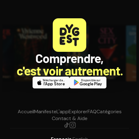
Comprendre,
c'est voir autrement.
Télécharger dans
Disponible sur
l'App Store
Google Play
Accueil
Manifeste
L'app
Explorer
FAQ
Catégories
Contact & Aide